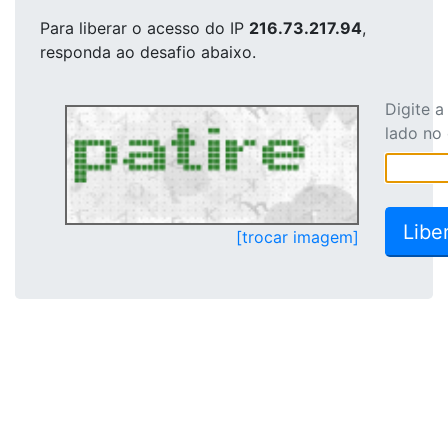
Para liberar o acesso
do IP
216.73.217.94
,
responda ao desafio abaixo.
Digite 
lado no
[trocar imagem]